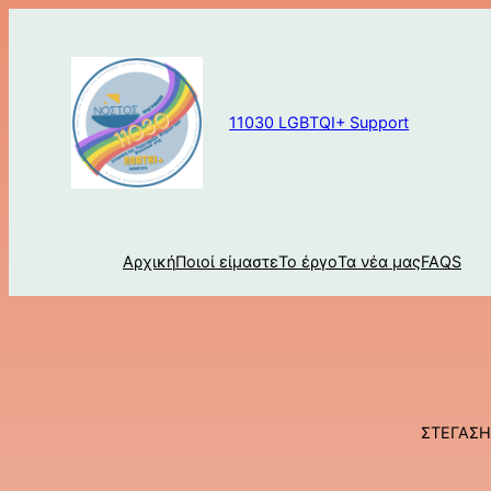
Μετάβαση
στο
περιεχόμενο
11030 LGBTQI+ Support
Αρχική
Ποιοί είμαστε
Το έργο
Τα νέα μας
FAQS
ΣΤΕΓΑΣΗ